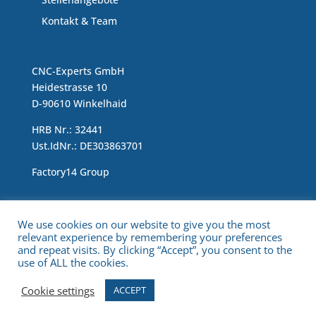
Kontakt & Team
CNC-Experts GmbH
Heidestrasse 10
D-90610 Winkelhaid
HRB Nr.: 32441
Ust.IdNr.: DE303863701
Factory14 Group
Impressum & Data Protection Statement
We use cookies on our website to give you the most
relevant experience by remembering your preferences
and repeat visits. By clicking “Accept”, you consent to the
use of ALL the cookies.
Cookie settings
ACCEPT
Copyright © 2021 CNC Experts. All Rights Reserved.