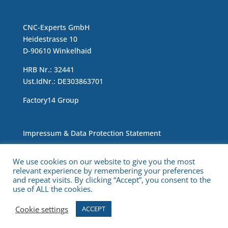
CNC-Experts GmbH
Heidestrasse 10
D-90610 Winkelhaid
HRB Nr.: 32441
Ust.IdNr.: DE303863701
Factory14 Group
Impressum & Data Protection Statement
We use cookies on our website to give you the most
relevant experience by remembering your preferences
and repeat visits. By clicking “Accept”, you consent to the
use of ALL the cookies.
Copyright © 2021 CNC Experts. All Rights Reserved.
Cookie settings
ACCEPT