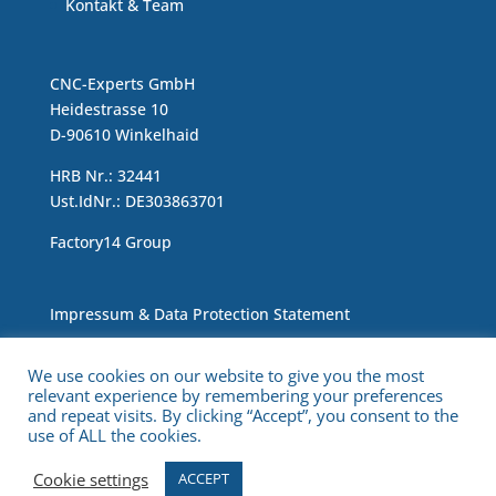
Kontakt & Team
CNC-Experts GmbH
Heidestrasse 10
D-90610 Winkelhaid
HRB Nr.: 32441
Ust.IdNr.: DE303863701
Factory14 Group
Impressum & Data Protection Statement
We use cookies on our website to give you the most
relevant experience by remembering your preferences
and repeat visits. By clicking “Accept”, you consent to the
use of ALL the cookies.
Copyright © 2021 CNC Experts. All Rights Reserved.
Cookie settings
ACCEPT