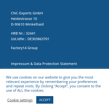
CNC-Experts GmbH
Heidestrasse 10
D-90610 Winkelhaid
HRB Nr.: 32441
Ust.IdNr.: DE303863701
Factory14 Group
Impressum & Data Protection Statement
We use cookies on our website to give you the most
relevant experience by remembering your preferences
and repeat visits. By clicking “Accept”, you consent to the
use of ALL the cookies.
Copyright © 2021 CNC Experts. All Rights Reserved.
Cookie settings
ACCEPT