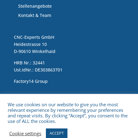
Stellenangebote
Kontakt & Team
CNC-Experts GmbH
Heidestrasse 10
D-90610 Winkelhaid
HRB Nr.: 32441
Ust.IdNr.: DE303863701
Factory14 Group
Impressum & Data Protection Statement
We use cookies on our website to give you the most
relevant experience by remembering your preferences
and repeat visits. By clicking “Accept”, you consent to the
use of ALL the cookies.
Cookie settings
ACCEPT